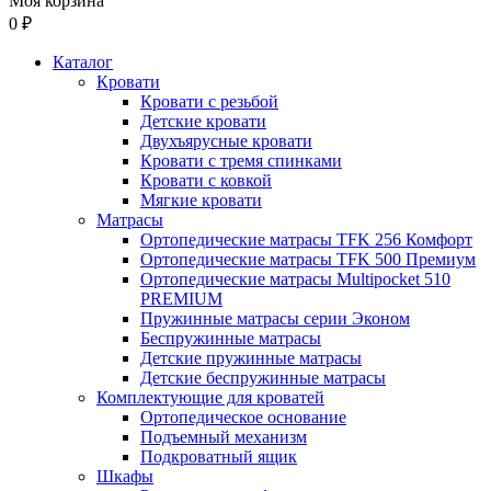
Моя корзина
0 ₽
Каталог
Кровати
Кровати с резьбой
Детские кровати
Двухъярусные кровати
Кровати с тремя спинками
Кровати с ковкой
Мягкие кровати
Матрасы
Ортопедические матрасы TFK 256 Комфорт
Ортопедические матрасы TFK 500 Премиум
Ортопедические матрасы Multipocket 510
PREMIUM
Пружинные матрасы серии Эконом
Беспружинные матрасы
Детские пружинные матрасы
Детские беспружинные матрасы
Комплектующие для кроватей
Ортопедическое основание
Подъемный механизм
Подкроватный ящик
Шкафы