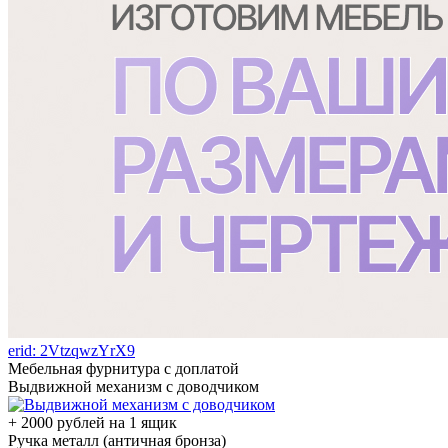
erid: 2VtzqwzYrX9
Мебельная фурнитура с доплатой
Выдвижной механизм с доводчиком
+ 2000 рублей на 1 ящик
Ручка металл (античная бронза)