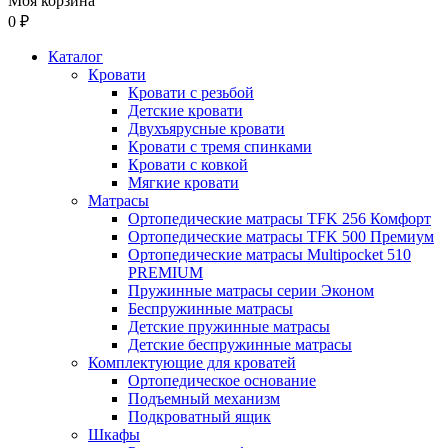
Моя корзина
0 ₽
Каталог
Кровати
Кровати с резьбой
Детские кровати
Двухъярусные кровати
Кровати с тремя спинками
Кровати с ковкой
Мягкие кровати
Матрасы
Ортопедические матрасы TFK 256 Комфорт
Ортопедические матрасы TFK 500 Премиум
Ортопедические матрасы Multipocket 510
PREMIUM
Пружинные матрасы серии Эконом
Беспружинные матрасы
Детские пружинные матрасы
Детские беспружинные матрасы
Комплектующие для кроватей
Ортопедическое основание
Подъемный механизм
Подкроватный ящик
Шкафы