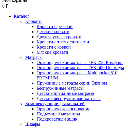
Моя корзина
0 ₽
Каталог
Кровати
Кровати с резьбой
Детские кровати
Двухъярусные кровати
Кровати с тремя спинками
Кровати с ковкой
Мягкие кровати
Матрасы
Ортопедические матрасы TFK 256 Комфорт
Ортопедические матрасы TFK 500 Премиум
Ортопедические матрасы Multipocket 510
PREMIUM
Пружинные матрасы серии Эконом
Беспружинные матрасы
Детские пружинные матрасы
Детские беспружинные матрасы
Комплектующие для кроватей
Ортопедическое основание
Подъемный механизм
Подкроватный ящик
Шкафы