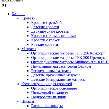
Моя корзина
0 ₽
Каталог
Кровати
Кровати с резьбой
Детские кровати
Двухъярусные кровати
Кровати с тремя спинками
Кровати с ковкой
Мягкие кровати
Матрасы
Ортопедические матрасы TFK 256 Комфорт
Ортопедические матрасы TFK 500 Премиум
Ортопедические матрасы Multipocket 510 P
Пружинные матрасы серии Эконом
Беспружинные матрасы
Детские пружинные матрасы
Детские беспружинные матрасы
Комплектующие для кроватей
Ортопедическое основание
Подъемный механизм
Подкроватный ящик
Шкафы
Распашные шкафы