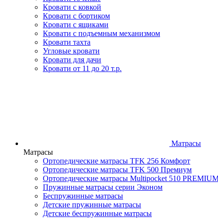
Кровати с ковкой
Кровати с бортиком
Кровати с ящиками
Кровати с подъемным механизмом
Кровати тахта
Угловые кровати
Кровати для дачи
Кровати от 11 до 20 т.р.
Матрасы
Матрасы
Ортопедические матрасы TFK 256 Комфорт
Ортопедические матрасы TFK 500 Премиум
Ортопедические матрасы Multipocket 510 PREMIU
Пружинные матрасы серии Эконом
Беспружинные матрасы
Детские пружинные матрасы
Детские беспружинные матрасы