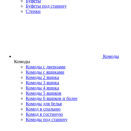
Буфеты
Буфеты под старину
Стенки
Комоды
Комоды
Комоды с дверцами
Комоды с ящиками
Комоды 2 ящика
Комоды 3 ящика
Комоды 4 ящика
Комоды 5 ящиков
Комоды 6 ящиков и более
Комоды для белья
Комод в спальню
Комод в гостиную
Комоды под старину