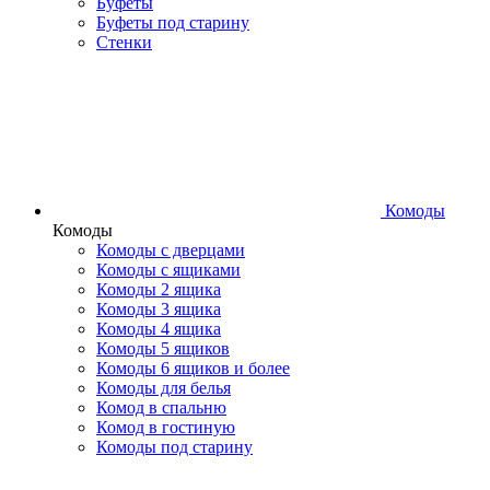
Буфеты
Буфеты под старину
Стенки
Комоды
Комоды
Комоды с дверцами
Комоды с ящиками
Комоды 2 ящика
Комоды 3 ящика
Комоды 4 ящика
Комоды 5 ящиков
Комоды 6 ящиков и более
Комоды для белья
Комод в спальню
Комод в гостиную
Комоды под старину