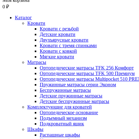
Моя корзина
0 ₽
Каталог
Кровати
Кровати с резьбой
Детские кровати
Двухъярусные кровати
Кровати с тремя спинками
Кровати с ковкой
Мягкие кровати
Матрасы
Ортопедические матрасы TFK 256 Комфорт
Ортопедические матрасы TFK 500 Премиум
Ортопедические матрасы Multipocket 510 P
Пружинные матрасы серии Эконом
Беспружинные матрасы
Детские пружинные матрасы
Детские беспружинные матрасы
Комплектующие для кроватей
Ортопедическое основание
Подъемный механизм
Подкроватный ящик
Шкафы
Распашные шкафы