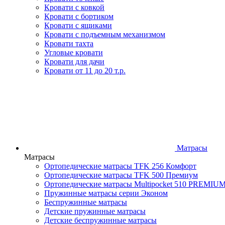
Кровати с ковкой
Кровати с бортиком
Кровати с ящиками
Кровати с подъемным механизмом
Кровати тахта
Угловые кровати
Кровати для дачи
Кровати от 11 до 20 т.р.
Матрасы
Матрасы
Ортопедические матрасы TFK 256 Комфорт
Ортопедические матрасы TFK 500 Премиум
Ортопедические матрасы Multipocket 510 PREMIU
Пружинные матрасы серии Эконом
Беспружинные матрасы
Детские пружинные матрасы
Детские беспружинные матрасы