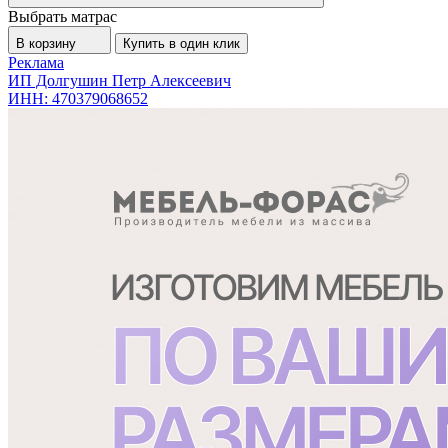
Выбрать матрас
В корзину
Купить в один клик
Реклама
ИП Долгушин Петр Алексеевич
ИНН: 470379068652