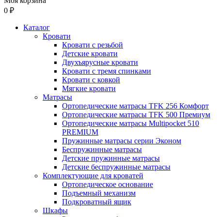
Моя корзина
0 ₽
Каталог
Кровати
Кровати с резьбой
Детские кровати
Двухъярусные кровати
Кровати с тремя спинками
Кровати с ковкой
Мягкие кровати
Матрасы
Ортопедические матрасы TFK 256 Комфорт
Ортопедические матрасы TFK 500 Премиум
Ортопедические матрасы Multipocket 510
PREMIUM
Пружинные матрасы серии Эконом
Беспружинные матрасы
Детские пружинные матрасы
Детские беспружинные матрасы
Комплектующие для кроватей
Ортопедическое основание
Подъемный механизм
Подкроватный ящик
Шкафы