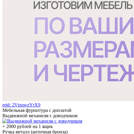
erid: 2VtzqwzYrX9
Мебельная фурнитура с доплатой
Выдвижной механизм с доводчиком
+ 2000 рублей на 1 ящик
Ручка металл (античная бронза)