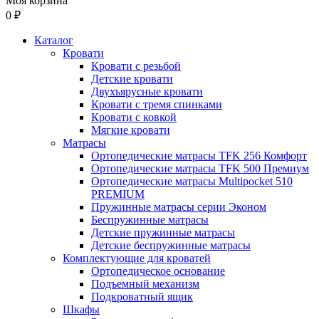
Моя корзина
0 ₽
Каталог
Кровати
Кровати с резьбой
Детские кровати
Двухъярусные кровати
Кровати с тремя спинками
Кровати с ковкой
Мягкие кровати
Матрасы
Ортопедические матрасы TFK 256 Комфорт
Ортопедические матрасы TFK 500 Премиум
Ортопедические матрасы Multipocket 510
PREMIUM
Пружинные матрасы серии Эконом
Беспружинные матрасы
Детские пружинные матрасы
Детские беспружинные матрасы
Комплектующие для кроватей
Ортопедическое основание
Подъемный механизм
Подкроватный ящик
Шкафы