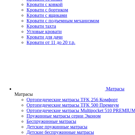
Кровати с ковкой
Кровати с бортиком
Кровати с ящиками
Кровати с подъемным механизмом
Кровати тахта
Угловые кровати
Кровати для дачи
Кровати от 11 до 20 т.р.
Матрасы
Матрасы
Ортопедические матрасы TFK 256 Комфорт
Ортопедические матрасы TFK 500 Премиум
Ортопедические матрасы Multipocket 510 PREMIU
Пружинные матрасы серии Эконом
Беспружинные матрасы
Детские пружинные матрасы
Детские беспружинные матрасы