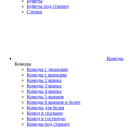
Буфеты
Буфеты под старину
Стенки
Комоды
Комоды
Комоды с дверцами
Комоды с ящиками
Комоды 2 ящика
Комоды 3 ящика
Комоды 4 ящика
Комоды 5 ящиков
Комоды 6 ящиков и более
Комоды для белья
Комод в спальню
Комод в гостиную
Комоды под старину