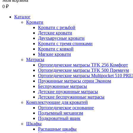
Моя корзина
0 ₽
Каталог
Кровати
Кровати с резьбой
Детские кровати
Двухъярусные кровати
Кровати с тремя спинками
Кровати с ковкой
Мягкие кровати
Матрасы
Ортопедические матрасы TFK 256 Комфорт
Ортопедические матрасы TFK 500 Премиум
Ортопедические матрасы Multipocket 510 P
Пружинные матрасы серии Эконом
Беспружинные матрасы
Детские пружинные матрасы
Детские беспружинные матрасы
Комплектующие для кроватей
Ортопедическое основание
Подъемный механизм
Подкроватный ящик
Шкафы
Распашные шкафы