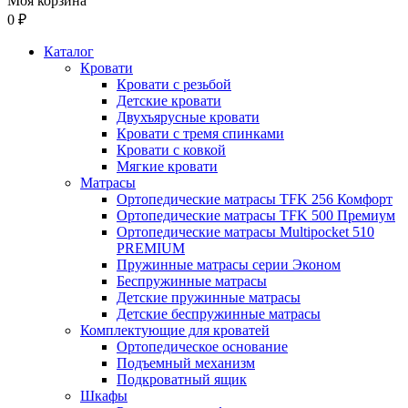
Моя корзина
0 ₽
Каталог
Кровати
Кровати с резьбой
Детские кровати
Двухъярусные кровати
Кровати с тремя спинками
Кровати с ковкой
Мягкие кровати
Матрасы
Ортопедические матрасы TFK 256 Комфорт
Ортопедические матрасы TFK 500 Премиум
Ортопедические матрасы Multipocket 510
PREMIUM
Пружинные матрасы серии Эконом
Беспружинные матрасы
Детские пружинные матрасы
Детские беспружинные матрасы
Комплектующие для кроватей
Ортопедическое основание
Подъемный механизм
Подкроватный ящик
Шкафы