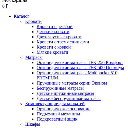
Моя корзина
0 ₽
Каталог
Кровати
Кровати с резьбой
Детские кровати
Двухъярусные кровати
Кровати с тремя спинками
Кровати с ковкой
Мягкие кровати
Матрасы
Ортопедические матрасы TFK 256 Комфорт
Ортопедические матрасы TFK 500 Премиум
Ортопедические матрасы Multipocket 510
PREMIUM
Пружинные матрасы серии Эконом
Беспружинные матрасы
Детские пружинные матрасы
Детские беспружинные матрасы
Комплектующие для кроватей
Ортопедическое основание
Подъемный механизм
Подкроватный ящик
Шкафы